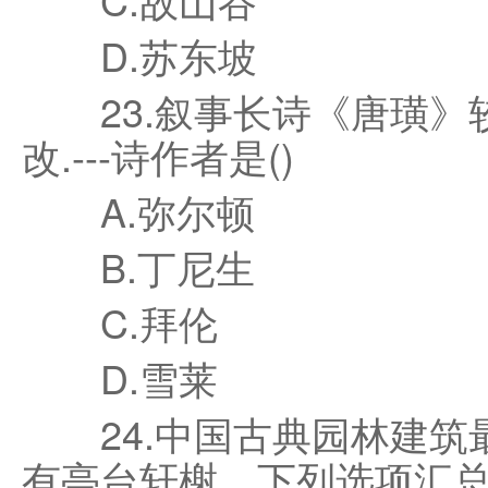
D.苏东坡
23.叙事长诗《唐璜》
改.---诗作者是()
A.弥尔顿
B.丁尼生
C.拜伦
D.雪莱
24.中国古典园林建筑
有亭台轩榭。下列选项汇总，