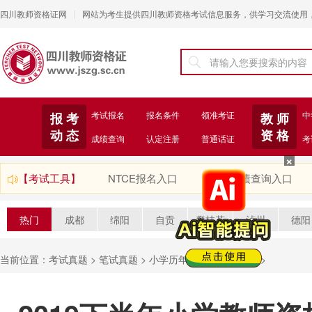
四川教师资格证网
网站为考生提供四川教师资格考试信息服务，供学习交流使用
|
考试报名
报名条件
领准考证
中
报 考
教 师
动 态
资 格
成绩查询
认定注册
普通话证
考
【考试工具】
NTCE报名入口
成绩查询入口
热门
成都
绵阳
自贡
攀枝花
泸州
德阳
当前位置：
考试真题
>
笔试真题
>
小学历年真题
>
综合素质
>