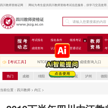
四川教师资格证网
网站为考生提供四川教师资格考试信息服务，供学习交流使用
|
考试报名
报名条件
领准考证
中
报 考
教 师
×
动 态
资 格
成绩查询
认定注册
普通话证
考
【考试工具】
NTCE报名入口
成绩查询入口
热门
成都
绵阳
自贡
攀枝花
泸州
德阳
当前位置：
四川教师
>
内江
>