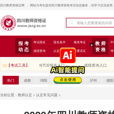
四川教师资格证网
网站为考生提供四川教师资格考试信息服务，供学习交流使用
|
考试报名
报名条件
领准考证
中
报 考
教 师
动 态
资 格
×
成绩查询
认定注册
普通话证
考
【考试工具】
NTCE报名入口
成绩查询入口
热门
成都
绵阳
自贡
攀枝花
泸州
德阳
当前位置：
教师认定
>
认定常见问题
>