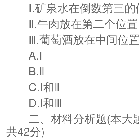
Ⅰ.矿泉水在倒数第三的
Ⅱ.牛肉放在第二个位置
Ⅲ.葡萄酒放在中间位
A.Ⅰ
B.Ⅱ
C.Ⅰ和Ⅱ
D.Ⅰ和Ⅲ
二、材料分析题(本大题
共42分)