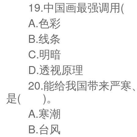
19.中国画最强调用(
A.色彩
B.线条
C.明暗
D.透视原理
20.能给我国带来严寒
是( )。
A.寒潮
B.台风