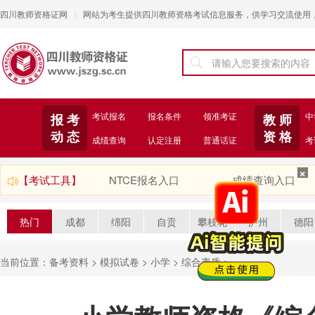
四川教师资格证网
网站为考生提供四川教师资格考试信息服务，供学习交流使用
|
考试报名
报名条件
领准考证
中
报 考
教 师
动 态
资 格
成绩查询
认定注册
普通话证
考
【考试工具】
NTCE报名入口
成绩查询入口
热门
成都
绵阳
自贡
攀枝花
泸州
德阳
当前位置：
备考资料
>
模拟试卷
>
小学
>
综合素质
>