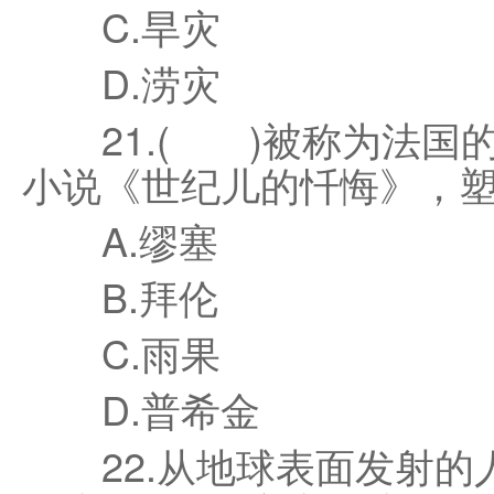
C.旱灾
D.涝灾
21.( )被称为法国的
小说《世纪儿的忏悔》，塑
A.缪塞
B.拜伦
C.雨果
D.普希金
22.从地球表面发射的