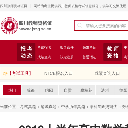
四川教师资格证网
网站为考生提供四川教师资格考试信息服务，供学习交流使用
|
考试报名
报名条件
领准考证
中
报 考
教 师
动 态
资 格
成绩查询
认定注册
普通话证
考
【考试工具】
NTCE报名入口
成绩查询入口
热门
成都
绵阳
自贡
攀枝花
泸州
德阳
当前位置：
考试真题
>
笔试真题
>
中学历年真题
>
学科知识与能力
>
数