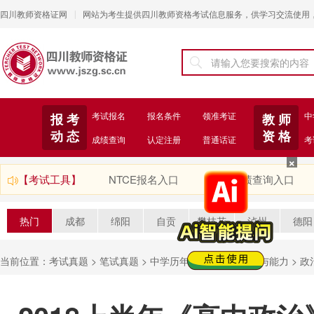
四川教师资格证网
网站为考生提供四川教师资格考试信息服务，供学习交流使用
|
考试报名
报名条件
领准考证
中
报 考
教 师
动 态
资 格
成绩查询
认定注册
普通话证
考
【考试工具】
NTCE报名入口
成绩查询入口
热门
成都
绵阳
自贡
攀枝花
泸州
德阳
当前位置：
考试真题
>
笔试真题
>
中学历年真题
>
学科知识与能力
>
政