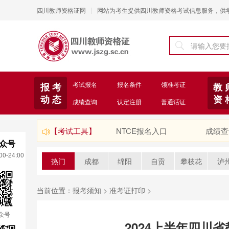
四川教师资格证网
网站为考生提供四川教师资格考试信息服务，供
|
考试报名
报名条件
领准考证
报 考
教 
动 态
资 
成绩查询
认定注册
普通话证
【考试工具】
NTCE报名入口
成绩查
众号
0-24:00
热门
成都
绵阳
自贡
攀枝花
泸
当前位置：
报考须知
>
准考证打印
>
众号
2024上半年四川