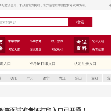
学习交流使用，非政府官方网站，官方信息以中国教育考试网为准。
中学教师
小学教师
幼儿教师
笔试真题
师
考 试
格
资 料
考试大纲
面试教案
考试教材
教育知识
询入口
准考证打印入口
认定注册入口
州
德阳
广元
遂宁
内江
乐山
资阳
宜
省教资面试准考证打印入口已开通！