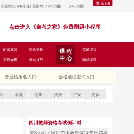
微信订阅
今天是
2026年8月8日 星期六
HTML地图
XML地图
|
|
|
点击进入《自考之家》免费刷题小程序
面试真题
综合素质
笔试课程
课 程
中 心
学科知识
考试技巧
面试课程
普通话报名入口
合格成绩查询入口
宾
南充
达州
雅安
广安
更多+
四川教师资格考试倒计时
距2025上半年四川教资笔试预计还有