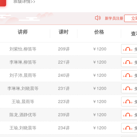
班级详情>>
立
新学员注册
讲师
课时
价格
查
刘紫怡,柳笛等
209讲
￥1200
李琳琳,柳笛等
221讲
￥1200
刘子沛,晨雨等
240讲
￥1200
李琳琳,刘晓晨等
231讲
￥1200
王瑜,晨雨等
223讲
￥1200
陈龙,酒静优等
239讲
￥1200
王瑜,刘晓晨等
234讲
￥1200