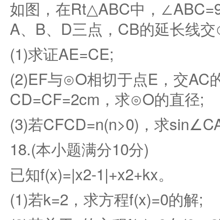
如图，在Rt△ABC中，∠ABC=
A、B、D三点，CB的延长线交
(1)求证AE=CE;
(2)EF与⊙O相切于点E，交A
CD=CF=2cm，求⊙O的直径;
(3)若CFCD=n(n>0)，求sin∠
18.(本小题满分10分)
已知f(x)=|x2-1|+x2+kx。
(1)若k=2，求方程f(x)=0的解;