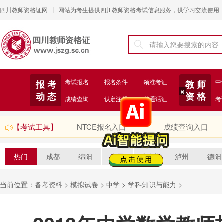
四川教师资格证网
网站为考生提供四川教师资格考试信息服务，供学习交流使用
|
考试报名
报名条件
领准考证
中
报 考
教 师
动 态
资 格
成绩查询
认定注册
普通话证
考
×
【考试工具】
NTCE报名入口
成绩查询入口
热门
成都
绵阳
自贡
攀枝花
泸州
德阳
当前位置：
备考资料
>
模拟试卷
>
中学
>
学科知识与能力
>