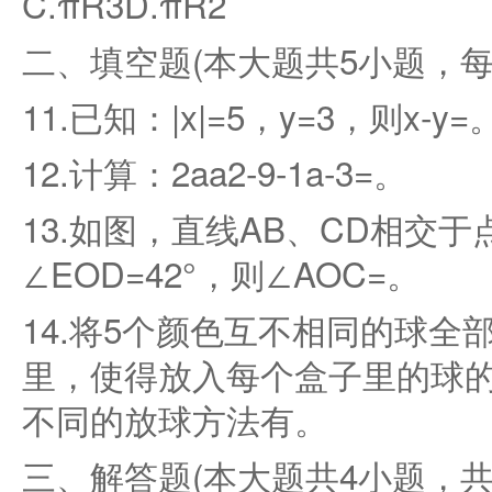
C.πR3D.πR2
二、填空题(本大题共5小题，每
11.已知：|x|=5，y=3，则x-y=
12.计算：2aa2-9-1a-3=。
13.如图，直线AB、CD相交于
∠EOD=42°，则∠AOC=。
14.将5个颜色互不相同的球全
里，使得放入每个盒子里的球
不同的放球方法有。
三、解答题(本大题共4小题，共3