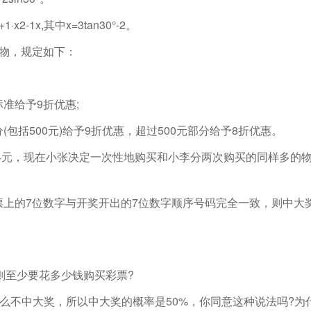
2-1x,其中x=3tan30°-2。
购物，规定如下：
标准给予9折优惠;
(包括500元)给予9折优惠，超过500元部分给予8折优惠。
4元，现在小张决定一次性地购买和小李分两次购买的同样多的
票上的7位数字与开奖开出的7位数字顺序号码完全一致，则中大
则至少要花多少钱购买彩票?
么不中大奖，所以中大奖的概率是50%，你同意这种说法吗?为