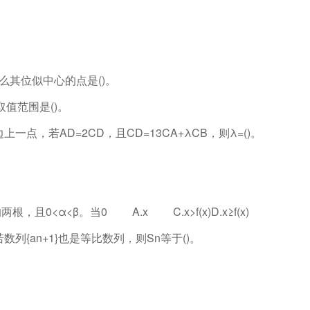
么其位似中心的点是()。
值范围是()。
点，若AD=2CD，且CD=13CA+λCB，则λ=()。
x的两根，且0<α<β。当0 A.x C.x>f(x)D.x≥f(x)
数列{an+1}也是等比数列，则Sn等于()。