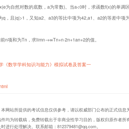
a)eax(e为自然对数的底数，a为常数)。当a<0时，求函数f(x)的单调
q，且|q|>1，又知a2、a3的等比中项为42,a1、a2的等差中项
的前n项和为Tn，求limn→∞Tn+n·2n+1an+2的值。
学《数学学科知识与能力》模拟试卷及答案一
）
html
，本网站所提供的考试信息仅供参考，请以权威部门公布的正式信息
稿件均为转载稿，免费转载出于非商业性学习目的，版权归原作者所
处理解决。联系邮箱：812379481@qq.com。