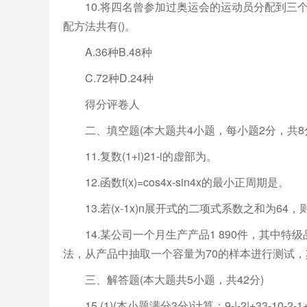
10.将四名曾参加过奥运会的运动员分配到三个
配方法共有()。
A.36种B.48种
C.72种D.24种
得分评卷人
二、填空题(本大题共4小题，每小题2分，共8
11.复数(1+i)21-i的虚部为。
12.函数f(x)=cos4x-sin4x的最小正周期是。
13.若(x-1x)n展开式的二项式系数之和为64
14.某公司一个月生产产品1 890件，其中特级
法，从产品中抽取一个容量为70的样本进行测试
三、解答题(本大题共5小题，共42分)
15.(1)(本小题满分3分)计算：9-|-2|+33-10-2-1+