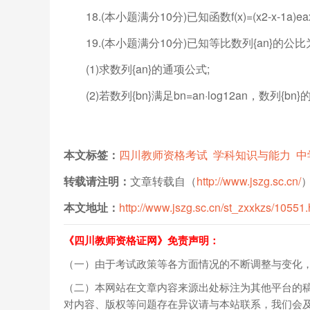
18.(本小题满分10分)已知函数f(x)=(x2-x-1
19.(本小题满分10分)已知等比数列{an}的公比为
(1)求数列{an}的通项公式;
(2)若数列{bn}满足bn=an·log12an，数列{bn}
本文标签：
四川教师资格考试
学科知识与能力
中
转载请注明：
文章转载自（
http://www.jszg.sc.cn/
本文地址：
http://www.jszg.sc.cn/st_zxxkzs/10551.
《四川教师资格证网》免责声明：
（一）由于考试政策等各方面情况的不断调整与变化
（二）本网站在文章内容来源出处标注为其他平台的
对内容、版权等问题存在异议请与本站联系，我们会及时进行