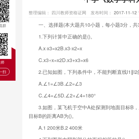
整理编辑：
四川教师资格证网
发布时间：
2017-11-12 
一、选择题(本大题共10小题，每小题3分，共3
流群
1.下列计算中正确的是()。
A.x·x3=x2B.x3-x2=x
C.x3÷x=x2D.x3+x3=x6
老师
2.已知如图，下列条件中，不能判断直线l1∥l2的
一扫
A.∠1=∠3B.∠2=∠3
C.∠4=∠5D.∠2+∠4=180°
3.如图，某飞机于空中A处探测到地面目标B，此时
目标B的距离AB为()。
A.1 200米B.2 400米