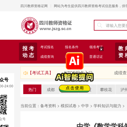
四川教师资格证网
网站为考生提供四川教师资格考试信息服务，供
|
考试报名
报名条件
领准考证
报 考
教 
动 态
资 
成绩查询
认定注册
普通话证
×
【考试工具】
NTCE报名入口
成绩查
众号
0-24:00
热门
成都
绵阳
自贡
攀枝花
泸
当前位置：
备考资料
>
模拟试卷
>
中学
>
学科知识与能力
>
众号
中学《数学学科