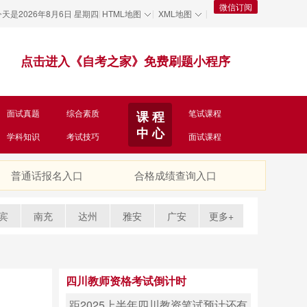
微信订阅
今天是
2026年8月6日 星期四
HTML地图
XML地图
|
|
|
点击进入《自考之家》免费刷题小程序
面试真题
综合素质
笔试课程
课 程
中 心
学科知识
考试技巧
面试课程
普通话报名入口
合格成绩查询入口
宾
南充
达州
雅安
广安
更多+
四川教师资格考试倒计时
距2025上半年四川教资笔试预计还有