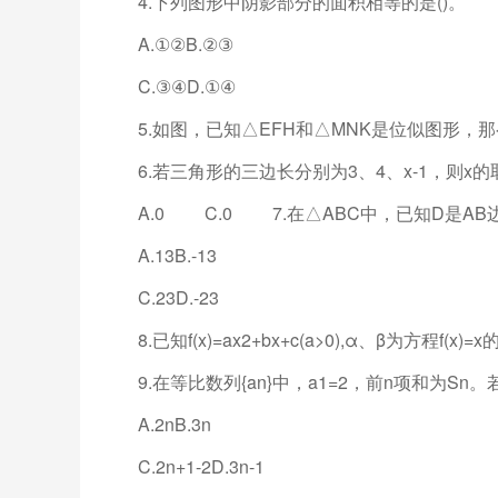
4.下列图形中阴影部分的面积相等的是()。
A.①②B.②③
C.③④D.①④
5.如图，已知△EFH和△MNK是位似图形，那
6.若三角形的三边长分别为3、4、x-1，则x的取
A.0 C.0 7.在△ABC中，已知D是AB边上一
A.13B.-13
C.23D.-23
8.已知f(x)=ax2+bx+c(a>0),α、β为方程f(x)=
9.在等比数列{an}中，a1=2，前n项和为Sn。若
A.2nB.3n
C.2n+1-2D.3n-1