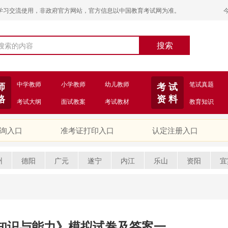
学习交流使用，非政府官方网站，官方信息以中国教育考试网为准。
中学教师
小学教师
幼儿教师
笔试真题
师
考 试
格
资 料
考试大纲
面试教案
考试教材
教育知识
询入口
准考证打印入口
认定注册入口
州
德阳
广元
遂宁
内江
乐山
资阳
宜
知识与能力》模拟试卷及答案一